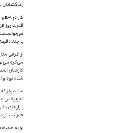
رمزگشایان ب
کار
قدرت روزافزو
می‌توانستند 
یا چند دقیقه
از طرفی مدل
می‌کرد می‌تو
کارشان استخ
شده بود و او
سایمونز که س
تجربیاتش مت
بازارهای مال
قدرتمندتر می
او به همراه 