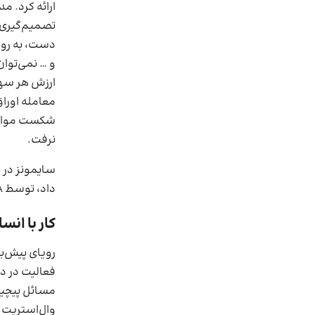
ارائه کرد. م
تصمیم‌گیری د
دست، به روحی
و … نمی‌توان
ارزش هر سهم
معامله اوراق
شکست مواجه 
نرفت.
سایمونز در 
داد، توسط IDA اخراج و وارد مرحله جدیدی از زندگی خود شد.
کار با انسا
رویای پیش‌ب
فعالیت در دن
مسائل پیچید
وال‌استریت و