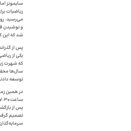
سایمونز اما
ریاضیات برا
می‌رسید. روز
و نوشیدن قه
شد که این ک
یکی از ریاضی
که شهرت زیا
سال‌ها محقق 
توسعه دادند
در همین زما
ساعت ۷:۳۰ صبح به یکی از دفاتر
پس از بازگشت
تصمیم گرفت 
سرمایه‌گذار