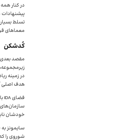
در کنار همه 
پیشنهادات م
تسلط بسیار خ
معماهای قرن
کُدشکن
مقصد بعدی 
در زمینه ریا
هدف اصلی آن
فض
سازمان‌های د
خودشان نابغ
سایمونز به 
شوروی را که 