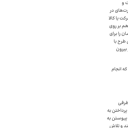
ت و
رت‌های در
کت یا کالا
هم بر روی
 را برای
 طرح با
بیرون
که انجام
طرفی
پرداختن به
 پیوستن به
ند و تلاش