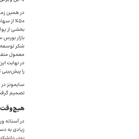
در همین زما
۵۰٪ از س
بخشی از پول
بازار بورس س
شکر توسعه د
معمول متفاو
در نهایت این
را پیش‌بینی
تصمیم گرفت
هیچ‌وقت 
در آستانه و
زیادی به دس
بود، دانشکده