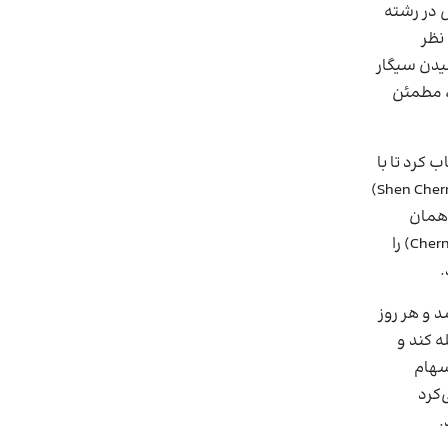
 در رشته
نظر
شیدن سیگار
، مطمئن
ا انتخاب کرد تا با
(Shen Chern)
 همان
(Chern–Simons theory) را
.
 و هر روز
ه کند و
سهام
‌کرد
.