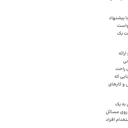
ا پیشنهاد
واست
شت یک
رائه
حی
ای راحت
ایی که
و کارهای
 به یک
 روی مسائل
تخدام افراد