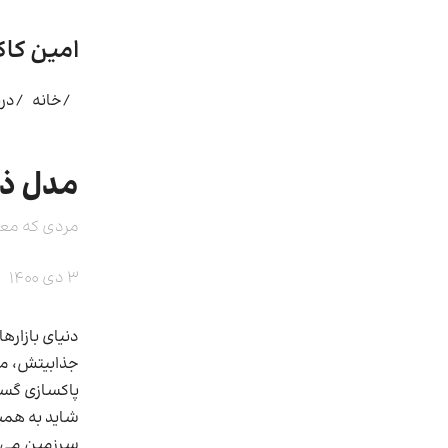
امین کاک
/خانه
/درب
مدل ذهنی (۱۷):
مردی که معما
3 دی 1400
دنیای بازاره
جذابیتش، می
پاکسازی گستر
شاید به همین
سرزمین می‌گذ