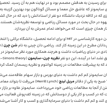
 برای رسیدن به هدفش مصمم بود و در نهایت هم به آن رسید. تحصیل
ی سایمونز که عاشق حل معما و مسائل گوناگون بود بهترین گزینه به 
ی که در کافه نزدیک دانشگاه دو نفر از استادانش را دید که در حال ک
وه در حال بحث در مورد مسائل ریاضی و توسعه نظریه‌شان هستند
ار همان چیزی است که می‌خواهد تمام عمرش به آن بپردازد.
پس از گذراندن دوره کارشناسی در MIT او برای ادامه تحصیل، دانشگاه برکلی ر
‌دانان مطرح در این زمینه کار کند. ریاضی دان چینی به نام
شن چرن
دی در دنیای ریاضیات داشت و هرچند همکاری مورد نظر سایمونز در
نشد اما در آینده، این دو نفر
نظریه چرن-سایمون
 که به پیشرفت مطالعات در زمینه کوانتوم و نظریه ریسمان کمک کرد
ن سایمونز کم کم داشت به دنیای بورس و بازار سهام علاقه‌مند می‌شد
مریل لینچ
(Merrill Lynch)
می‌رفت تا بتواند معامل
ن از آنجا به مطالعات ریاضی خود می‌پرداخت. سایمونز علاوه بر بازار 
که در کسب و کار یکی از دوستانش که در زمینه کف‌پوش فعالیت می
ی کند و کم کم داشت با دنیای سرمایه‌گذاری و کسب و کار آشنا می‌شد